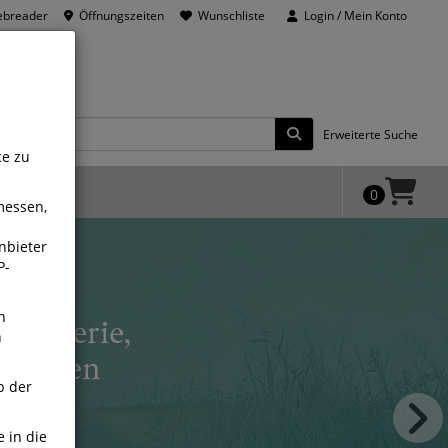
ebreader
Öffnungszeiten
Wunschliste
Login / Mein Konto
Erweiterte Suche
ce zu
 Kategorien
0
messen,
nbieter
P-
n
n
b der
e in die