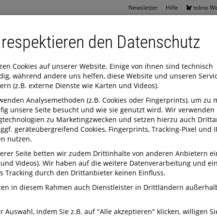
Newsletter
Hilfe
tolino W
 respektieren den Datenschutz
zen Cookies auf unserer Website. Einige von ihnen sind technisch
ig, während andere uns helfen, diese Website und unseren Servi
ern (z.B. externe Dienste wie Karten und Videos).
mmer
Internationale Bücher
Hörbücher
Spielwaren
Alle
wenden Analysemethoden (z.B. Cookies oder Fingerprints), um zu 
fig unsere Seite besucht und wie sie genutzt wird. Wir verwenden
gtechnologien zu Marketingzwecken und setzen hierzu auch Dritta
e ggf. geräteübergreifend Cookies, Fingerprints, Tracking-Pixel und I
n nutzen.
erer Seite betten wir zudem Drittinhalte von anderen Anbietern ei
 und Videos). Wir haben auf die weitere Datenverarbeitung und ei
s Tracking durch den Drittanbieter keinen Einfluss.
zen in diesem Rahmen auch Dienstleister in Drittländern außerhal
r Auswahl, indem Sie z.B. auf "Alle akzeptieren" klicken, willigen Si