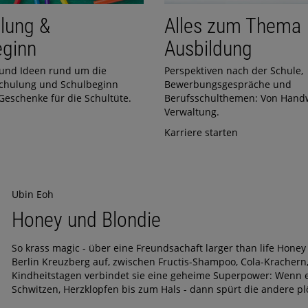
lung &
Alles zum Thema
eginn
Ausbildung
und Ideen rund um die
Perspektiven nach der Schule,
chulung und Schulbeginn
Bewerbungsgespräche und
Geschenke für die Schultüte.
Berufsschulthemen: Von Handw
Verwaltung.
Karriere starten
Ubin Eoh
Honey und Blondie
So krass magic - über eine Freundsachaft larger than life Hone
Berlin Kreuzberg auf, zwischen Fructis-Shampoo, Cola-Kracher
Kindheitstagen verbindet sie eine geheime Superpower: Wenn ei
Schwitzen, Herzklopfen bis zum Hals - dann spürt die andere plö