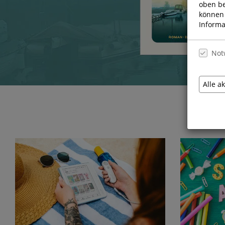
oben be
können 
Informa
Not
Alle a