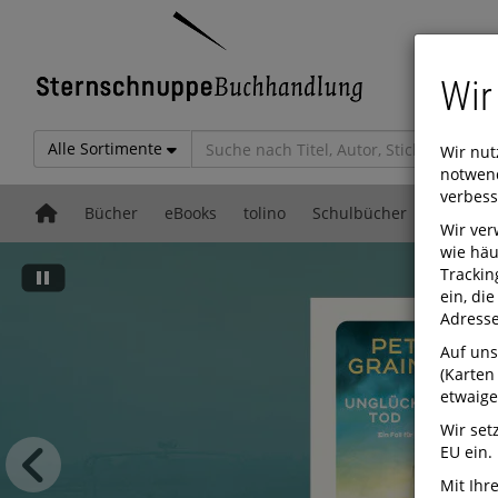
Wir
Alle Sortimente
Wir nut
notwend
verbess
Bücher
eBooks
tolino
Schulbücher
Leseso
Wir ver
wie häu
Trackin
ein, di
Adresse
Auf uns
(Karten
etwaige
Wir set
EU ein.
Mit Ihre